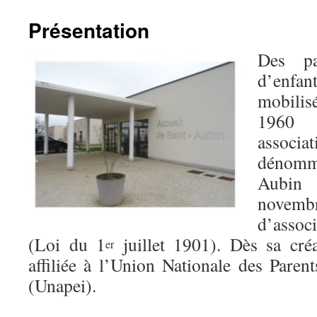
contenu
Présentation
Des pa
d’enfan
mobilis
1960 
associa
dénommé
Aubin 
novemb
d’associ
(Loi du 1
juillet 1901). Dès sa créat
er
affiliée à l’Union Nationale des Paren
(Unapei).