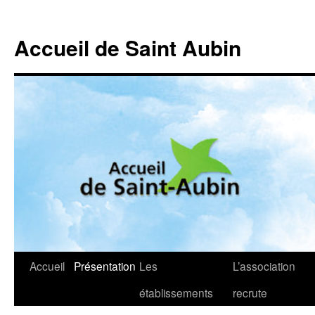
Accueil de Saint Aubin
Aller
Accueil
Présentation
Les
L’association
au
établissements
recrute